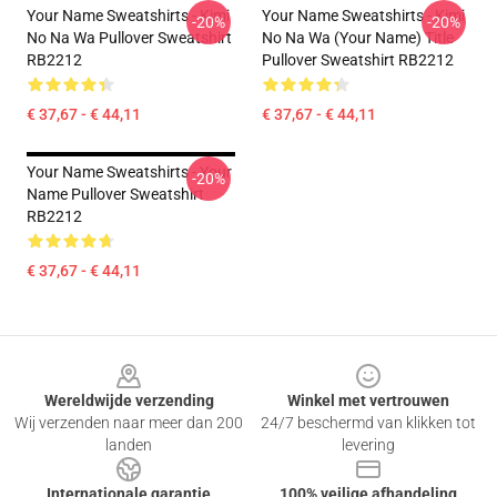
Your Name Sweatshirts - Kimi
Your Name Sweatshirts - Kimi
-20%
-20%
No Na Wa Pullover Sweatshirt
No Na Wa (Your Name) Title
RB2212
Pullover Sweatshirt RB2212
€ 37,67 - € 44,11
€ 37,67 - € 44,11
Your Name Sweatshirts - Your
-20%
Name Pullover Sweatshirt
RB2212
€ 37,67 - € 44,11
Footer
Wereldwijde verzending
Winkel met vertrouwen
Wij verzenden naar meer dan 200
24/7 beschermd van klikken tot
landen
levering
Internationale garantie
100% veilige afhandeling