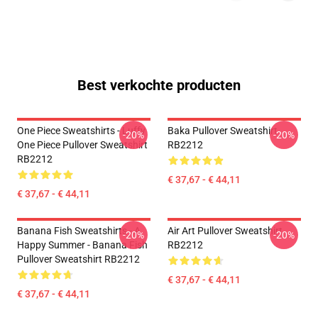
Best verkochte producten
One Piece Sweatshirts - Luffy
Baka Pullover Sweatshirt
-20%
-20%
One Piece Pullover Sweatshirt
RB2212
RB2212
€ 37,67 - € 44,11
€ 37,67 - € 44,11
Banana Fish Sweatshirts - A
Air Art Pullover Sweatshirt
-20%
-20%
Happy Summer - Banana Fish
RB2212
Pullover Sweatshirt RB2212
€ 37,67 - € 44,11
€ 37,67 - € 44,11