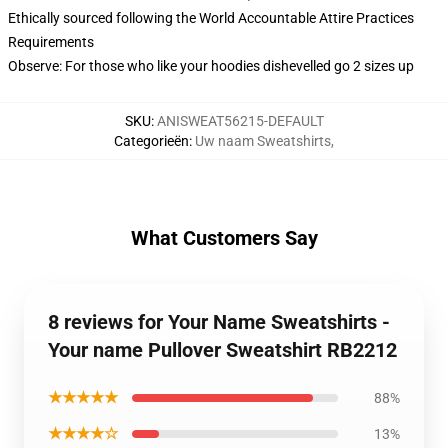
Ethically sourced following the World Accountable Attire Practices
Requirements
Observe: For those who like your hoodies dishevelled go 2 sizes up
SKU
:
ANISWEAT56215-DEFAULT
Categorieën
:
Uw naam Sweatshirts
,
What Customers Say
8 reviews for Your Name Sweatshirts -
Your name Pullover Sweatshirt RB2212
★★★★★
88%
★★★★☆
13%