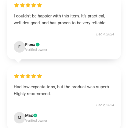
I couldn’t be happier with this item. It’s practical,
well-designed, and has proven to be very reliable.
Dec 4, 2024
Fiona
F
Verified owner
Had low expectations, but the product was superb.
Highly recommend.
Dec 2, 2024
Max
M
Verified owner