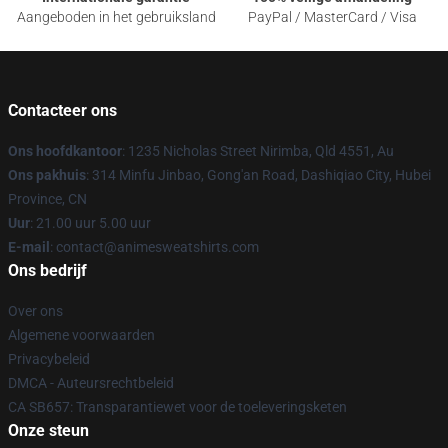
Aangeboden in het gebruiksland
PayPal / MasterCard / Visa
Contacteer ons
Ons hoofdkantoor
: 1235 Nicholas Street Nirimba, Qld 4551, Au
Ons pakhuis
: 314 Minfu Jinbao, Gong'an Road, Dashiqiao City, Hubei
Province, CN
Uur
: 21.00 uur 5.00 uur
E-mail
: contact@animesweatshirts.com
Ons bedrijf
Over ons
Algemene voorwaarden
Privacybeleid
DMCA - Auteursrechtbeleid
CA SB657: Transparantiewet voor de toeleveringsketen
Onze steun