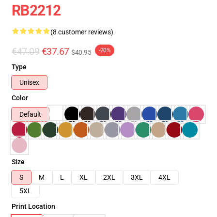
RB2212
(8 customer reviews)
€47.09
€37.67
-20%
$40.95
Type
Unisex
Color
Default
Size
S
M
L
XL
2XL
3XL
4XL
5XL
Print Location