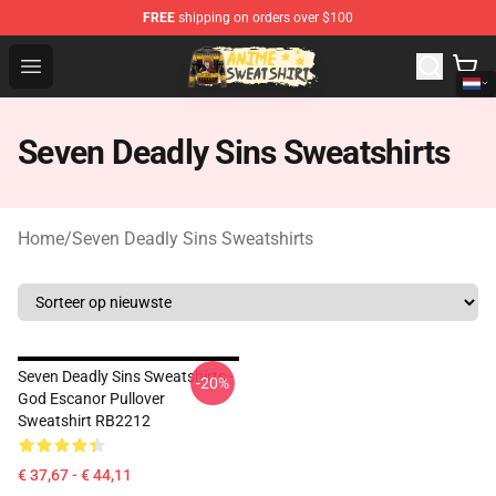
FREE
shipping on orders over $100
Anime Sweatshirts Store - The Best Store for Anime Fans
Open menu
Seven Deadly Sins Sweatshirts
Home
/
Seven Deadly Sins Sweatshirts
Seven Deadly Sins Sweatshirts -
-20%
God Escanor Pullover
Sweatshirt RB2212
€ 37,67 - € 44,11