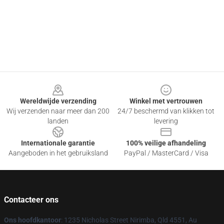
Footer
Wereldwijde verzending
Winkel met vertrouwen
Wij verzenden naar meer dan 200
24/7 beschermd van klikken tot
landen
levering
Internationale garantie
100% veilige afhandeling
Aangeboden in het gebruiksland
PayPal / MasterCard / Visa
Contacteer ons
Ons hoofdkantoor
: 1235 Nicholas Street Nirimba, Qld 4551, Au