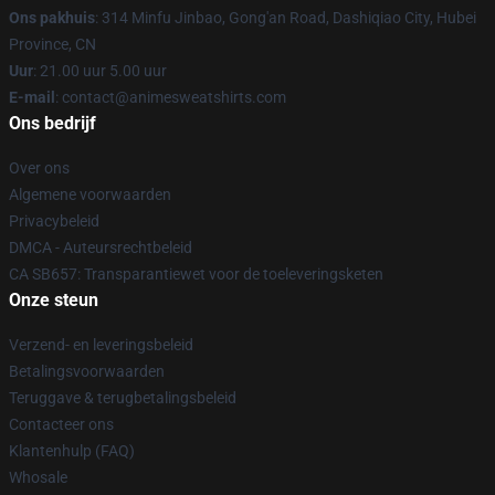
Ons pakhuis
: 314 Minfu Jinbao, Gong'an Road, Dashiqiao City, Hubei
Province, CN
Uur
: 21.00 uur 5.00 uur
E-mail
: contact@animesweatshirts.com
Ons bedrijf
Over ons
Algemene voorwaarden
Privacybeleid
DMCA - Auteursrechtbeleid
CA SB657: Transparantiewet voor de toeleveringsketen
Onze steun
Verzend- en leveringsbeleid
Betalingsvoorwaarden
Teruggave & terugbetalingsbeleid
Contacteer ons
Klantenhulp (FAQ)
Whosale