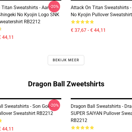
-20%
 Titan Sweatshirts - Aanval
Attack On Titan Sweatshirts -
Shingeki No Kyojin Logo SNK
No Kyojin Pullover Sweatshi
Sweatershirt RB2212
€ 37,67 - € 44,11
€ 44,11
BEKIJK MEER
Dragon Ball Zweetshirts
-20%
ll Sweatshirts - Son Goku
Dragon Ball Sweatshirts - Dra
ullover Sweatshirt RB2212
SUPER SAIYAN Pullover Swea
RB2212
€ 44,11