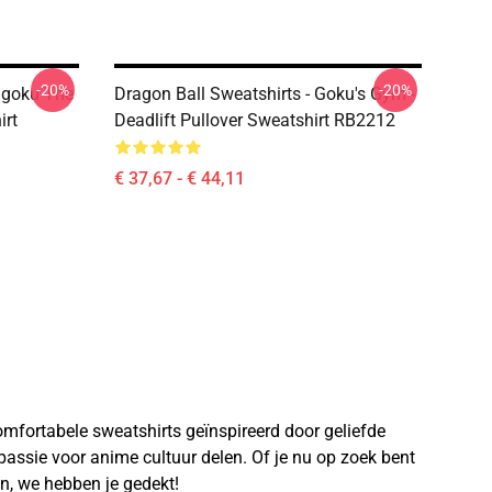
-20%
-20%
engoku The
Dragon Ball Sweatshirts - Goku's Gym -
irt
Deadlift Pullover Sweatshirt RB2212
€ 37,67 - € 44,11
comfortabele sweatshirts geïnspireerd door geliefde
ssie voor anime cultuur delen. Of je nu op zoek bent
en, we hebben je gedekt!