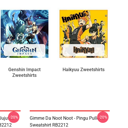
Genshin Impact
Haikyuu Zweetshirts
Zweetshirts
-20%
-20%
Jujutsu
Gimme Da Noot Noot - Pingu Pullover
RB2212
Sweatshirt RB2212