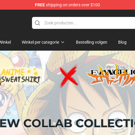
FREE
shipping on orders over $100
ans
Winkel
Winkel per categorie
Bestelling volgen
Blog