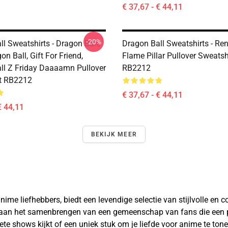
€ 37,67 - € 44,11
-20%
l Sweatshirts - Dragon Ball,
Dragon Ball Sweatshirts - R
n Ball, Gift For Friend,
Flame Pillar Pullover Sweatsh
ll Z Friday Daaaamn Pullover
RB2212
t RB2212
€ 37,67 - € 44,11
€ 44,11
BEKIJK MEER
ime liefhebbers, biedt een levendige selectie van stijlvolle en 
 aan het samenbrengen van een gemeenschap van fans die een pa
riete shows kijkt of een uniek stuk om je liefde voor anime te ton