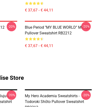
€ 37,67 - € 44,11
-20%
-20%
212
Blue Period ''MY BLUE WORLD'' Manga
Pullover Sweatshirt RB2212
€ 37,67 - € 44,11
ise Store
-20%
-20%
Jujutsu
My Hero Academia Sweatshirts -
eatshirt
Todoroki Shōto Pullover Sweatshirt