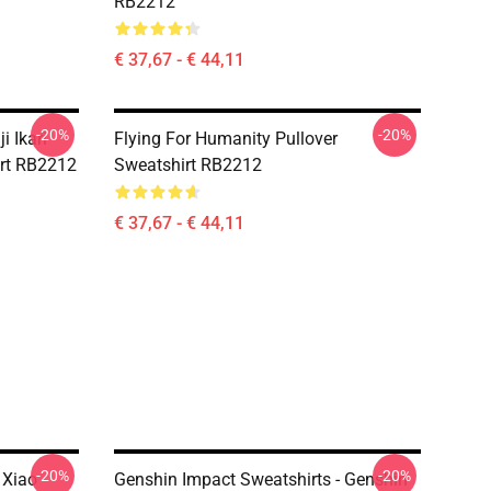
RB2212
€ 37,67 - € 44,11
-20%
-20%
 Ikari -
Flying For Humanity Pullover
irt RB2212
Sweatshirt RB2212
€ 37,67 - € 44,11
-20%
-20%
Xiao -
Genshin Impact Sweatshirts - Genshin