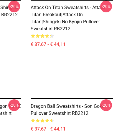
-20%
-20%
 Shingeki
Attack On Titan Sweatshirts - Attack
rt RB2212
Titan Breakout|Attack On
Titan|shingeki No Kyojin Pullover
Sweatshirt RB2212
€ 37,67 - € 44,11
-20%
-20%
gon Ball Z
Dragon Ball Sweatshirts - Son Goku
tshirt
Pullover Sweatshirt RB2212
€ 37,67 - € 44,11