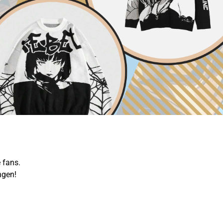
 fans.
ngen!