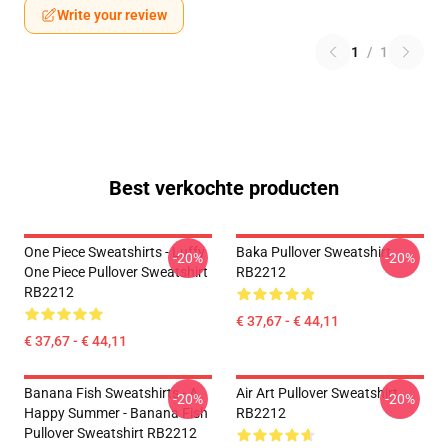
Write your review
1
/
1
Best verkochte producten
One Piece Sweatshirts - Luffy
Baka Pullover Sweatshirt
-20%
-20%
One Piece Pullover Sweatshirt
RB2212
RB2212
€ 37,67 - € 44,11
€ 37,67 - € 44,11
Banana Fish Sweatshirts - A
Air Art Pullover Sweatshirt
-20%
-20%
Happy Summer - Banana Fish
RB2212
Pullover Sweatshirt RB2212