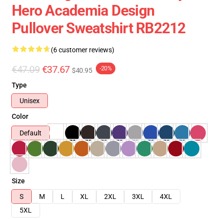
Hero Academia Design
Pullover Sweatshirt RB2212
(6 customer reviews)
€47.09
€37.67
-20%
$40.95
Type
Unisex
Color
Default
Size
S
M
L
XL
2XL
3XL
4XL
5XL