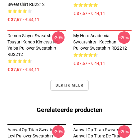
Sweatshirt RB2212
€ 37,67 - € 44,11
€ 37,67 - € 44,11
Demon Slayer Sweatshirts -
My Hero Academia
-20%
-20%
Tsuyuri Kanao Kimetsu No
Sweatshirts - Kacchan
Yaiba Pullover Sweatshirt
Pullover Sweatshirt RB2212
RB2212
€ 37,67 - € 44,11
€ 37,67 - € 44,11
BEKIJK MEER
Gerelateerde producten
Aanval Op Titan Sweatshirts -
Aanval Op Titan Sweatshirts -
-20%
-20%
Levi Pullover Sweatshirt
Aanval Op Titan: De Titan