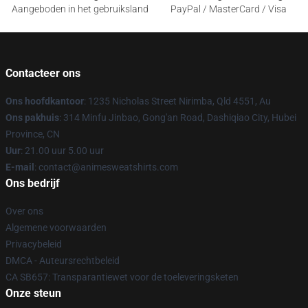
Aangeboden in het gebruiksland
PayPal / MasterCard / Visa
Contacteer ons
Ons hoofdkantoor
: 1235 Nicholas Street Nirimba, Qld 4551, Au
Ons pakhuis
: 314 Minfu Jinbao, Gong'an Road, Dashiqiao City, Hubei
Province, CN
Uur
: 21.00 uur 5.00 uur
E-mail
: contact@animesweatshirts.com
Ons bedrijf
Over ons
Algemene voorwaarden
Privacybeleid
DMCA - Auteursrechtbeleid
CA SB657: Transparantiewet voor de toeleveringsketen
Onze steun