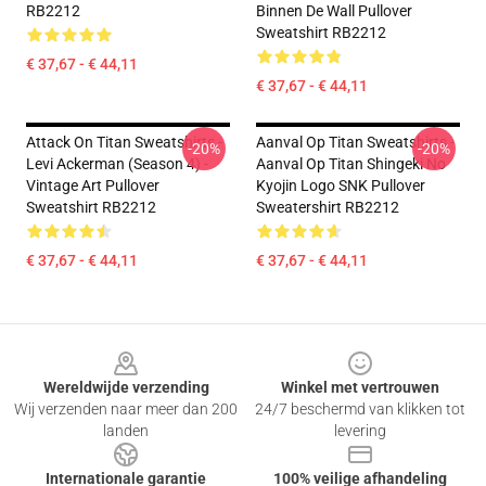
RB2212
Binnen De Wall Pullover
Sweatshirt RB2212
€ 37,67 - € 44,11
€ 37,67 - € 44,11
Attack On Titan Sweatshirts -
Aanval Op Titan Sweatshirts -
-20%
-20%
Levi Ackerman (Season 4) -
Aanval Op Titan Shingeki No
Vintage Art Pullover
Kyojin Logo SNK Pullover
Sweatshirt RB2212
Sweatershirt RB2212
€ 37,67 - € 44,11
€ 37,67 - € 44,11
Footer
Wereldwijde verzending
Winkel met vertrouwen
Wij verzenden naar meer dan 200
24/7 beschermd van klikken tot
landen
levering
Internationale garantie
100% veilige afhandeling