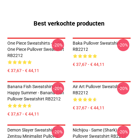
Best verkochte producten
One Piece Sweatshirts - Luffy
Baka Pullover Sweatshirt
-20%
-20%
One Piece Pullover Sweatshirt
RB2212
RB2212
€ 37,67 - € 44,11
€ 37,67 - € 44,11
Banana Fish Sweatshirts - A
Air Art Pullover Sweatshirt
-20%
-20%
Happy Summer - Banana Fish
RB2212
Pullover Sweatshirt RB2212
€ 37,67 - € 44,11
€ 37,67 - € 44,11
Demon Slayer Sweatshirts -
Nichijou - Same (shark)
-20%
-20%
Zenitsu Minimalist Pullover
Pullover Sweatshirt RB2212