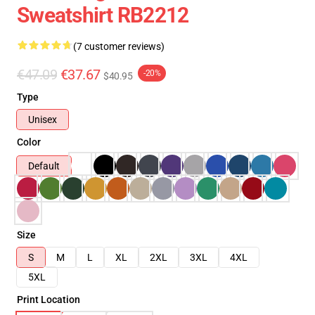
Sweatshirt RB2212
(7 customer reviews)
€47.09
€37.67
-20%
$40.95
Type
Unisex
Color
Default
Size
S
M
L
XL
2XL
3XL
4XL
5XL
Print Location