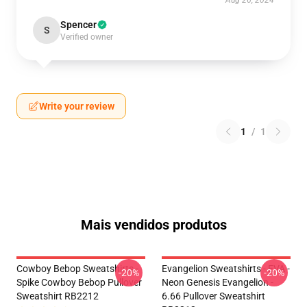
Aug 26, 2024
Spencer
S
Verified owner
Write your review
1
/
1
Mais vendidos produtos
Cowboy Bebop Sweatshirts -
Evangelion Sweatshirts - EVA -
-20%
-20%
Spike Cowboy Bebop Pullover
Neon Genesis Evangelion -
Sweatshirt RB2212
6.66 Pullover Sweatshirt