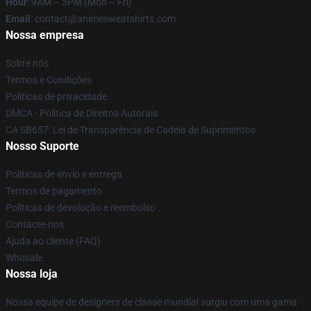
Hour
: 9AM – 5PM (Mon – Fri)
Email
: contact@animesweatshirts.com
Nossa empresa
Sobre nós
Termos e Condições
Políticas de privacidade
DMCA - Política de Direitos Autorais
CA SB657: Lei de Transparência de Cadeia de Suprimentos
Nosso Suporte
Políticas de envio e entrega
Termos de pagamento
Políticas de devolução e reembolso
Contacte-nos
Ajuda ao cliente (FAQ)
Whosale
Nossa loja
Nossa equipe de designers de classe mundial surgiu com uma gama