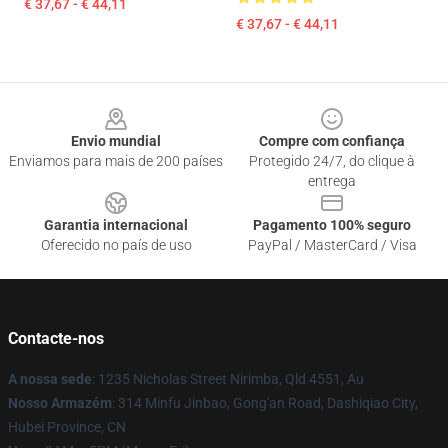
€ 37,67 - € 44,11
€ 37,67 - € 44,11
Footer
Envio mundial
Compre com confiança
Enviamos para mais de 200 países
Protegido 24/7, do clique à
entrega
Garantia internacional
Pagamento 100% seguro
Oferecido no país de uso
PayPal / MasterCard / Visa
Contacte-nos
A nossa sede
: 1235 Nicholas Street Nirimba, Qld 4551, Au
Nosso Armazém
: 314 Minfu Jinbao, Gong'an Road, Dashiqiao City,
Hubei Province, CN