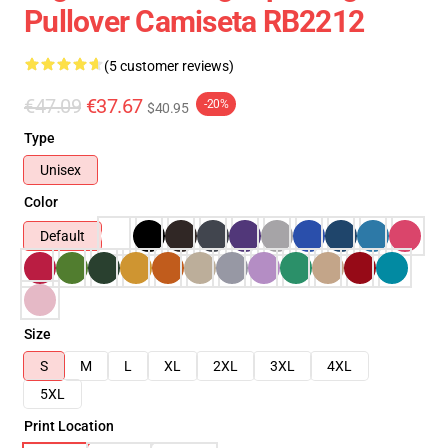
Pullover Camiseta RB2212
(5 customer reviews)
€47.09
€37.67
-20%
$40.95
Type
Unisex
Color
Default
Size
S
M
L
XL
2XL
3XL
4XL
5XL
Print Location