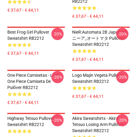
RB2212
€ 37,67 - € 44,11
€ 37,67 - € 44,11
Best Frog Girl Pullover
NieR:Automata 2B Japan Ink
-20%
-20%
Sweatshirt RB2212
ニーア_オートマタ Pullover
Sweatshirt RB2212
€ 37,67 - € 44,11
€ 37,67 - € 44,11
One Piece Camisetas - Luffy
Logo Majin Vegeta Pullover
-20%
-20%
One Piece Camiseta De
Sweatshirt RB2212
Pulôver RB2212
€ 37,67 - € 44,11
€ 37,67 - € 44,11
Highway Tetsuo Pullover
Akira Sweatshirts - Akira
-20%
-20%
Sweatshirt RB2212
Tetsuo Losing Arm Pullover
Sweatshirt RB2212