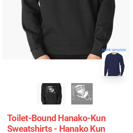
blank template
Toilet-Bound Hanako-Kun
Sweatshirts - Hanako Kun