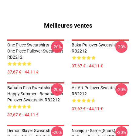
Meilleures ventes
One Piece Sweatshirts - Luffy
Baka Pullover Sweatshirt
-20%
-20%
One Piece Pullover Sweatshirt
RB2212
RB2212
37,67 € - 44,11 €
37,67 € - 44,11 €
Banana Fish Sweatshirts - A
Air Art Pullover Sweatshirt
-20%
-20%
Happy Summer - Banana Fish
RB2212
Pullover Sweatshirt RB2212
37,67 € - 44,11 €
37,67 € - 44,11 €
Demon Slayer Sweatshirts -
Nichijou - Same (shark)
-20%
-20%