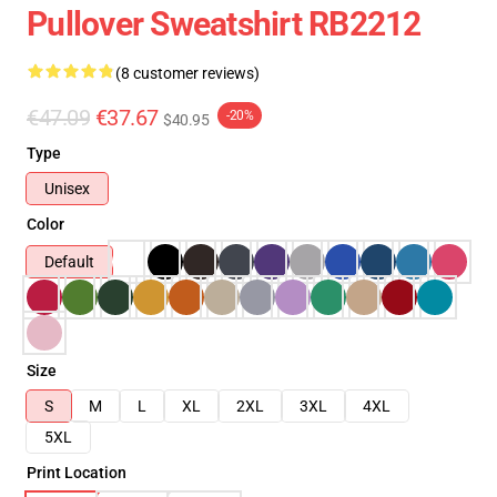
Pullover Sweatshirt RB2212
(8 customer reviews)
€47.09
€37.67
-20%
$40.95
Type
Unisex
Color
Default
Size
S
M
L
XL
2XL
3XL
4XL
5XL
Print Location