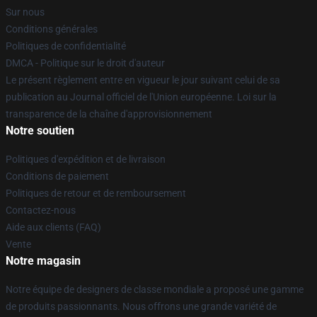
Sur nous
Conditions générales
Politiques de confidentialité
DMCA - Politique sur le droit d'auteur
Le présent règlement entre en vigueur le jour suivant celui de sa
publication au Journal officiel de l'Union européenne. Loi sur la
transparence de la chaîne d'approvisionnement
Notre soutien
Politiques d'expédition et de livraison
Conditions de paiement
Politiques de retour et de remboursement
Contactez-nous
Aide aux clients (FAQ)
Vente
Notre magasin
Notre équipe de designers de classe mondiale a proposé une gamme
de produits passionnants. Nous offrons une grande variété de