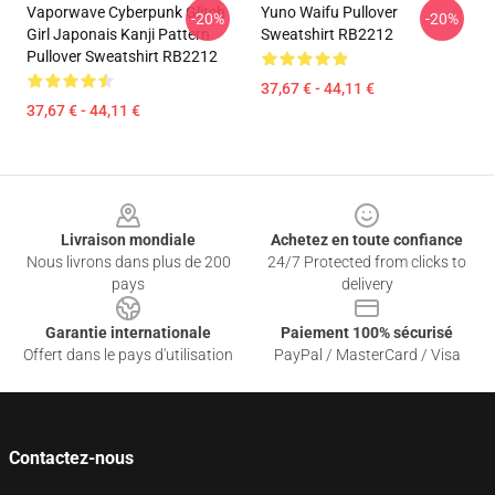
Vaporwave Cyberpunk Glitch
Yuno Waifu Pullover
-20%
-20%
Girl Japonais Kanji Pattern
Sweatshirt RB2212
Pullover Sweatshirt RB2212
37,67 € - 44,11 €
37,67 € - 44,11 €
Footer
Livraison mondiale
Achetez en toute confiance
Nous livrons dans plus de 200
24/7 Protected from clicks to
pays
delivery
Garantie internationale
Paiement 100% sécurisé
Offert dans le pays d'utilisation
PayPal / MasterCard / Visa
Contactez-nous