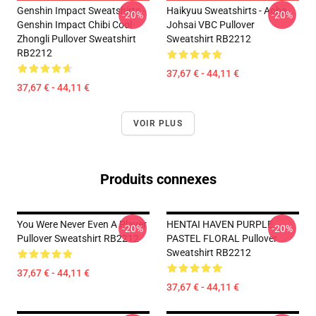
Genshin Impact Sweatshirts -
Haikyuu Sweatshirts - Aoba
-20%
-20%
Genshin Impact Chibi Cool
Johsai VBC Pullover
Zhongli Pullover Sweatshirt
Sweatshirt RB2212
RB2212
37,67 € - 44,11 €
37,67 € - 44,11 €
VOIR PLUS
Produits connexes
You Were Never Even A Player
HENTAI HAVEN PURPLE
-20%
-20%
Pullover Sweatshirt RB2212
PASTEL FLORAL Pullover
Sweatshirt RB2212
37,67 € - 44,11 €
37,67 € - 44,11 €