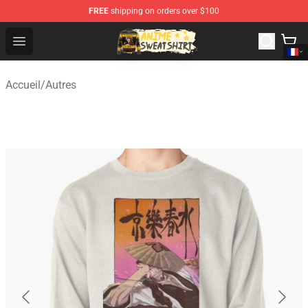
FREE
shipping on orders over $100
Anime Sweatshirts Store - The Best Store for Anime Fans
Open menu
Accueil
/
Autres