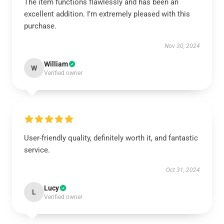
The item functions flawlessly and has been an
excellent addition. I’m extremely pleased with this
purchase.
Nov 30, 2024
William
W
Verified owner
User-friendly quality, definitely worth it, and fantastic
service.
Oct 31, 2024
Lucy
L
Verified owner