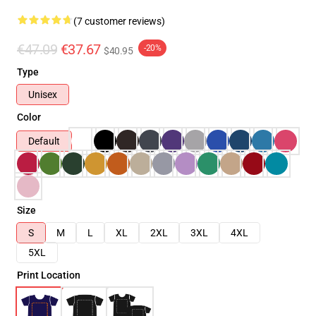
(7 customer reviews)
€47.09
€37.67
-20%
$40.95
Type
Unisex
Color
Default
Size
S
M
L
XL
2XL
3XL
4XL
5XL
Print Location