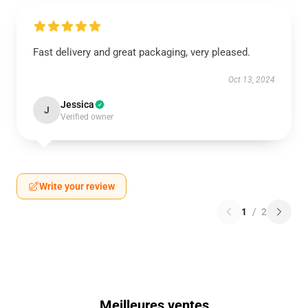
Fast delivery and great packaging, very pleased.
Oct 13, 2024
Jessica
J
Verified owner
Write your review
1
/
2
Meilleures ventes