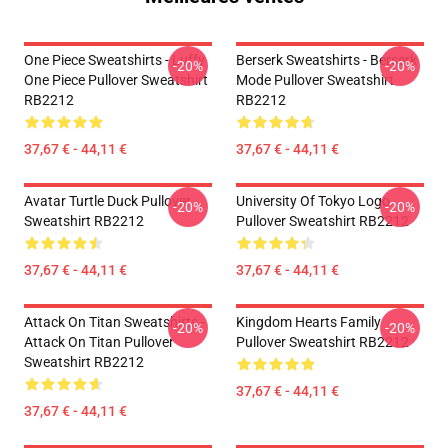
One Piece Sweatshirts - Luffy
Berserk Sweatshirts - Berserk
-20%
-20%
One Piece Pullover Sweatshirt
Mode Pullover Sweatshirt
RB2212
RB2212
37,67 € - 44,11 €
37,67 € - 44,11 €
Avatar Turtle Duck Pullover
University Of Tokyo Logo
-20%
-20%
Sweatshirt RB2212
Pullover Sweatshirt RB2212
37,67 € - 44,11 €
37,67 € - 44,11 €
Attack On Titan Sweatshirts -
Kingdom Hearts Family
-20%
-20%
Attack On Titan Pullover
Pullover Sweatshirt RB2212
Sweatshirt RB2212
37,67 € - 44,11 €
37,67 € - 44,11 €