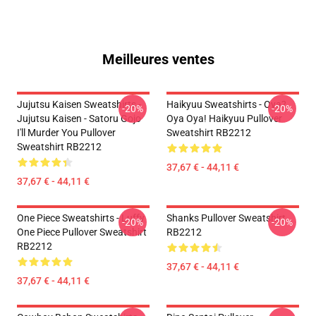
Meilleures ventes
Jujutsu Kaisen Sweatshirts -
Haikyuu Sweatshirts - Oya?
-20%
-20%
Jujutsu Kaisen - Satoru Gojo
Oya Oya! Haikyuu Pullover
I'll Murder You Pullover
Sweatshirt RB2212
Sweatshirt RB2212
37,67 € - 44,11 €
37,67 € - 44,11 €
One Piece Sweatshirts - Luffy
Shanks Pullover Sweatshirt
-20%
-20%
One Piece Pullover Sweatshirt
RB2212
RB2212
37,67 € - 44,11 €
37,67 € - 44,11 €