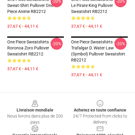
-20%
-20%
Sweat-Shirt Pullover One-
Le Pirate King Pullover
Piece Anime RB2212
Sweatshirt RB2212
37,67 € - 44,11 €
37,67 € - 44,11 €
One Piece Sweatshirts -
One Piece Sweatshirts -
-20%
-20%
Roronoa Zoro Pullover
Trafalgar D. Water Law
Sweatshirt RB2212
(symbol) Pullover Sweatshirt
RB2212
37,67 € - 44,11 €
37,67 € - 44,11 €
Footer
Livraison mondiale
Achetez en toute confiance
Nous livrons dans plus de 200
24/7 Protected from clicks to
pays
delivery