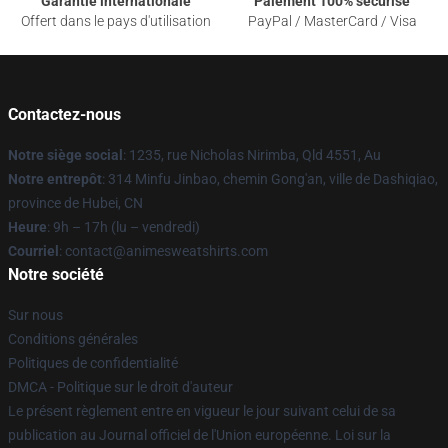
Garantie internationale
Paiement 100% sécurisé
Offert dans le pays d'utilisation
PayPal / MasterCard / Visa
Contactez-nous
Notre siège social
: 1235, rue Nicholas Nirimba, Qld 4551, Au
Notre entrepôt
: 314 Minfu Jinbao, chemin Gong'an, ville de Dashiqiao,
province de Hubei, CN
Heure
: 9h – 17h (lu – vendredi)
Courriel
: contact@animesweatshirts.com
Notre société
Sur nous
Conditions générales
Politiques de confidentialité
DMCA - Politique sur le droit d'auteur
Le présent règlement entre en vigueur le jour suivant celui de sa
publication au Journal officiel de l'Union européenne. Loi sur la