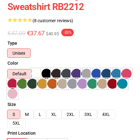
Sweatshirt RB2212
(8 customer reviews)
€47.09
€37.67
-20%
$40.95
Type
Unisex
Color
Default
Size
S
M
L
XL
2XL
3XL
4XL
5XL
Print Location