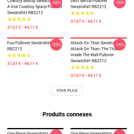
Cowboy Bebop Sweatshirts -
Dino Sentai Pullover
-20%
-20%
A Voir Cowboy Space Pullover
Sweatshirt RB2212
Sweatshirt RB2212
37,67 € - 44,11 €
37,67 € - 44,11 €
Fuu Pullover Sweatshirt
Attack On Titan Sweatshirts -
-20%
-20%
RB2212
Attack On Titan: The Titan
Inside The Wall Pullover
Sweatshirt RB2212
37,67 € - 44,11 €
37,67 € - 44,11 €
VOIR PLUS
Produits connexes
One Piece Sweatshirts -
One Piece Sweatshirts - Luffy