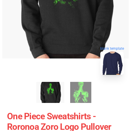
blank template
One Piece Sweatshirts -
Roronoa Zoro Logo Pullover