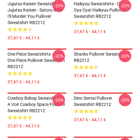
Jujutsu Kaisen Sweatshirts -
Haikyuu Sweatshirts - Oya?
-20%
-20%
Jujutsu Kaisen - Satoru Gojo
Oya Oya! Haikyuu Pullover
I'll Murder You Pullover
Sweatshirt RB2212
Sweatshirt RB2212
37,67 € - 44,11 €
37,67 € - 44,11 €
One Piece Sweatshirts - Luffy
Shanks Pullover Sweatshirt
-20%
-20%
One Piece Pullover Sweatshirt
RB2212
RB2212
37,67 € - 44,11 €
37,67 € - 44,11 €
Cowboy Bebop Sweatshirts -
Dino Sentai Pullover
-20%
-20%
A Voir Cowboy Space Pullover
Sweatshirt RB2212
Sweatshirt RB2212
37,67 € - 44,11 €
37,67 € - 44,11 €