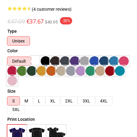
(4 customer reviews)
€47.09
€37.67
-20%
$40.95
Type
Unisex
Color
Default
Size
S
M
L
XL
2XL
3XL
4XL
5XL
Print Location