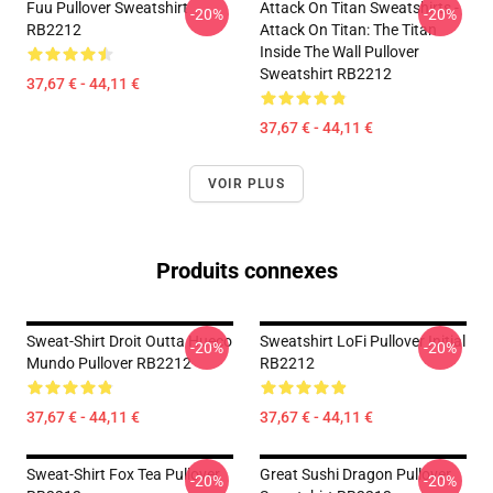
Fuu Pullover Sweatshirt
Attack On Titan Sweatshirts -
-20%
-20%
RB2212
Attack On Titan: The Titan
Inside The Wall Pullover
Sweatshirt RB2212
37,67 € - 44,11 €
37,67 € - 44,11 €
VOIR PLUS
Produits connexes
Sweat-Shirt Droit Outta Hueco
Sweatshirt LoFi Pullover Initial
-20%
-20%
Mundo Pullover RB2212
RB2212
37,67 € - 44,11 €
37,67 € - 44,11 €
Sweat-Shirt Fox Tea Pullover
Great Sushi Dragon Pullover
-20%
-20%