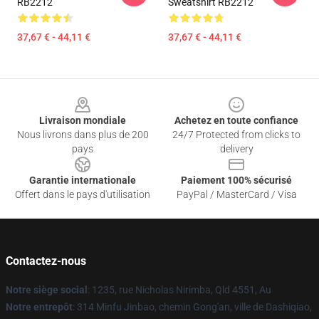
RB2212
Sweatshirt RB2212
37,67 € - 44,11 €
37,67 € - 44,11 €
Footer
Livraison mondiale
Achetez en toute confiance
Nous livrons dans plus de 200
24/7 Protected from clicks to
pays
delivery
Garantie internationale
Paiement 100% sécurisé
Offert dans le pays d'utilisation
PayPal / MasterCard / Visa
Contactez-nous
Notre siège social
: 1235, rue Nicholas Nirimba, Qld 4551, Au
Notre entrepôt
: 314 Minfu Jinbao, chemin Gong'an, ville de Dashiqiao,