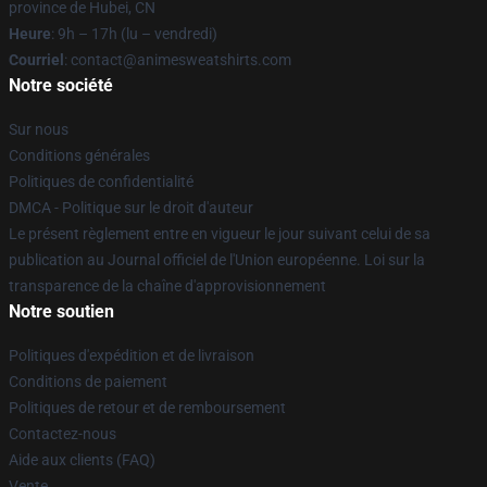
province de Hubei, CN
Heure
: 9h – 17h (lu – vendredi)
Courriel
: contact@animesweatshirts.com
Notre société
Sur nous
Conditions générales
Politiques de confidentialité
DMCA - Politique sur le droit d'auteur
Le présent règlement entre en vigueur le jour suivant celui de sa
publication au Journal officiel de l'Union européenne. Loi sur la
transparence de la chaîne d'approvisionnement
Notre soutien
Politiques d'expédition et de livraison
Conditions de paiement
Politiques de retour et de remboursement
Contactez-nous
Aide aux clients (FAQ)
Vente