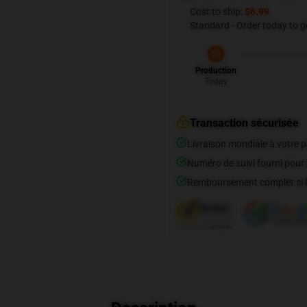
Cost to ship:
$6.99
Standard - Order today to g
Production
Today
Transaction sécurisée
Livraison mondiale à votre p
Numéro de suivi fourni pour t
Remboursement complet si le