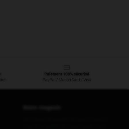
e
Paiement 100% sécurisé
tion
PayPal / MasterCard / Visa
Notre magasin
n
Notre équipe de designers de classe mondiale a
proposé une gamme de produits passionnants.