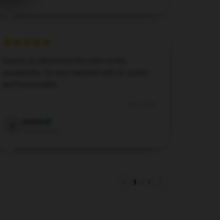
Exactly as advertised, this item works
wonderfully. I’m very satisfied with its quality
and functionality.
Aug 6, 2024
Amelia
A
Verified owner
1
/
1