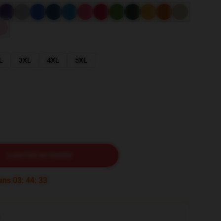
L
3XL
4XL
5XL
AJOUTER AU PANIER
dans
03
:
44
:
32