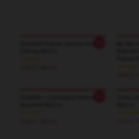
-20%
Sweatshirt Pullover Japonais Pirates
My Hero A
D'OP Ing RB2212
BOKU NO 
Pullover 
37,67 € - 44,11 €
37,67 € - 
-20%
CLANNAD ~ Cute Nagisa Pullover
Tomie, Jun
Sweatshirt RB2212
RB2212
37,67 € - 44,11 €
37,67 € - 