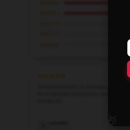
★★★★★
★★★★☆
★★★☆☆
★★☆☆☆
★☆☆☆☆
The product matches its description perfectly.
It’s of high quality and performs excellently for
everyday use.
Dec 7, 2024
🎁
Samuel
S
Verified owner