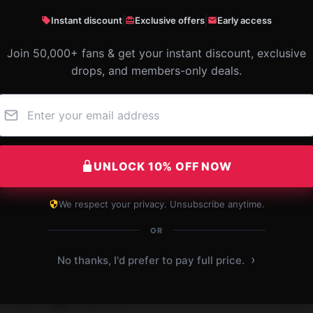
Instant discount
|
Exclusive offers
|
Early access
Join 50,000+ fans & get your instant discount, exclusive
drops, and members-only deals.
UNLOCK 10% OFF NOW
We respect your privacy. Unsubscribe anytime.
This product has surpassed my expectations
with its dependable performance and superior
OR
quality.
›
No thanks, I'd prefer to pay full price.
Dec 2, 2024
Emma
E
Verified owner