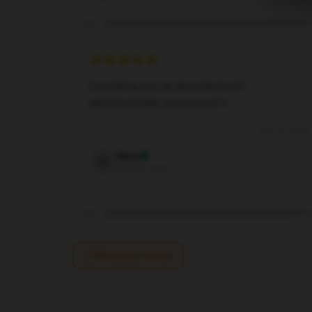
Everything was as described and I
wholeheartedly recommend it.
Sep 10, 2024
Nora
N
Verified owner
Write your review