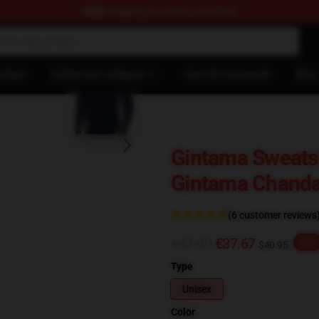
FREE
shipping on orders over $100
ans
blank template
tique
Acheter par catégorie
Suivi de commande
Blog
Gintama Sweatsh
Gintama Chanda
(6 customer reviews
€47.09
€37.67
-20%
$40.95
Type
Unisex
Color