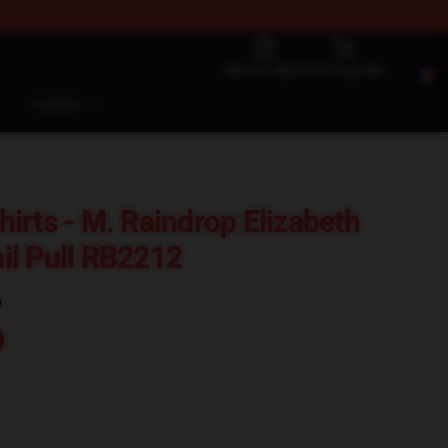
Service client
Voir le panier
Contact
irts - M. Raindrop Elizabeth
il Pull RB2212
)