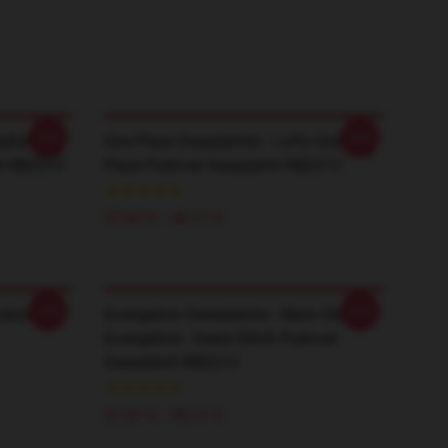
-20%
-20%
afia's
One Piece Sweatshirts - Luffy One
rt RB2212
Piece Pullover Sweatshirt RB2212
37,67 € - 44,11 €
-20%
-20%
ullover
Evangelion Sweatshirts - Neon Genesis
Evangelion - Seele Glitch Pullover
Sweatshirt RB2212
37,67 € - 44,11 €