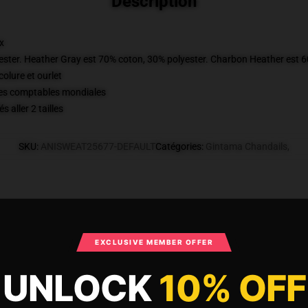
Description
x
ester. Heather Gray est 70% coton, 30% polyester. Charbon Heather est 
olure et ourlet
ques comptables mondiales
 aller 2 tailles
SKU
:
ANISWEAT25677-DEFAULT
Catégories
:
Gintama Chandails
,
What Customers Say
EXCLUSIVE MEMBER OFFER
UNLOCK
10% OFF
shirts - M. Raindrop Elizabeth Gintama C