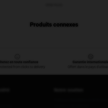
VOIR PLUS
Produits connexes
hetez en toute confiance
Garantie international
otected from clicks to delivery
Offert dans le pays d'utilisa
ciété
Notre soutien
Politiques d'expédition et de livraiso
énérales
Conditions de paiement