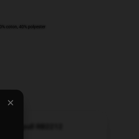
60% coton, 40% polyester
handail pull RB2212