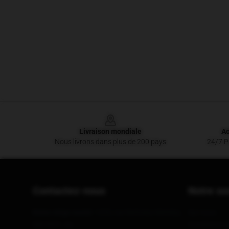
Footer
Livraison mondiale
Ac
Nous livrons dans plus de 200 pays
24/7 Pr
Contactez-nous
Notre so
Notre siège social
: 1235, rue Nicholas Nirimba,
Sur nous
Qld 4551, Au
Conditions g