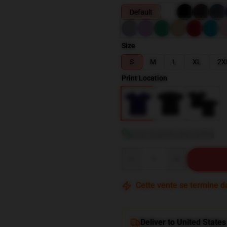
Default
Size
S
M
L
XL
2X
Print Location
Voir le guide des tailles
Quantity
Cette vente se termine 
Deliver to United States