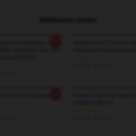
Meilleures ventes
-20%
cademia Sweatshirts - DABI
Vintage Poster | The Italian M
HERO ACADEMIA (SAD BOY)
Telephone Pullover Sweatshi
Sweatshirt RB2212
37,67 € - 44,11 €
44,11 €
-20%
ji Ito Pullover Sweatshirt
Punpun Is Just Fine Today. P
Sweatshirt RB2212
44,11 €
37,67 € - 44,11 €