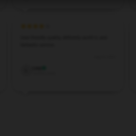
User-friendly quality, definitely worth it, and
fantastic service.
Aug 22, 2024
Lucy
L
Verified owner