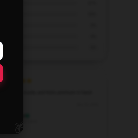
67%
33%
0%
0%
0%
Well-built, sturdy, and feels premium in hand.
Nov 29, 2024
David
D
🎁
Verified owner