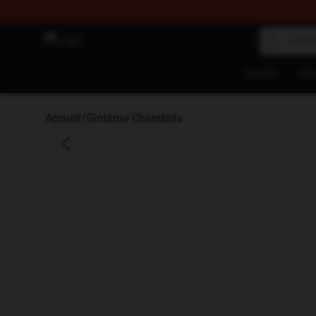
Anime Sweatshirts Store - The Best Store for Anime F
Accueil
Bou
Accueil
/
Gintama Chandails