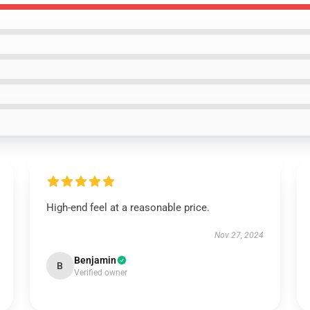
High-end feel at a reasonable price.
Nov 27, 2024
Benjamin
B
Verified owner