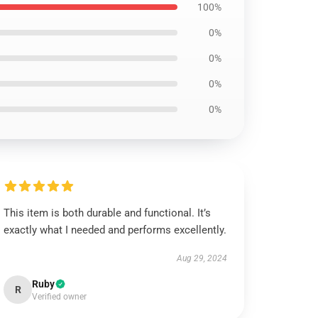
100%
0%
0%
0%
0%
This item is both durable and functional. It’s
exactly what I needed and performs excellently.
Aug 29, 2024
Ruby
R
Verified owner