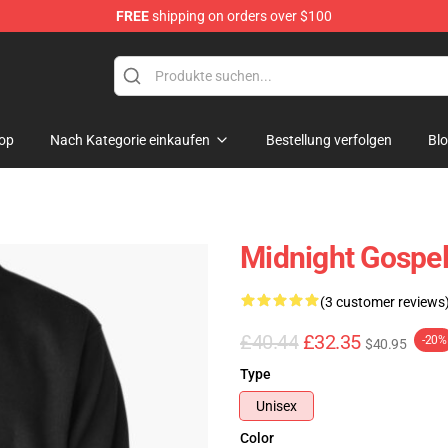
FREE
shipping on orders over $100
ans
op
Nach Kategorie einkaufen
Bestellung verfolgen
Bl
Midnight Gospel
(3 customer reviews
£40.44
£32.35
-20%
$40.95
Type
Unisex
Color