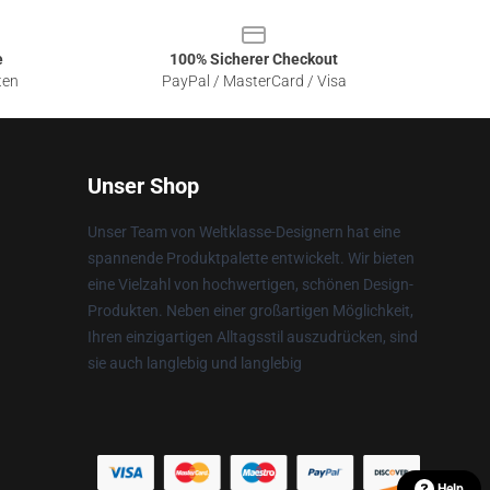
e
100% Sicherer Checkout
ten
PayPal / MasterCard / Visa
Unser Shop
Unser Team von Weltklasse-Designern hat eine
spannende Produktpalette entwickelt. Wir bieten
eine Vielzahl von hochwertigen, schönen Design-
Produkten. Neben einer großartigen Möglichkeit,
Ihren einzigartigen Alltagsstil auszudrücken, sind
sie auch langlebig und langlebig
Help