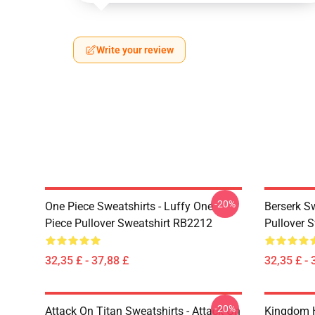
Write your review
-20%
One Piece Sweatshirts - Luffy One
Berserk S
Piece Pullover Sweatshirt RB2212
Pullover 
32,35 £ - 37,88 £
32,35 £ - 
-20%
Attack On Titan Sweatshirts - Attack On
Kingdom H