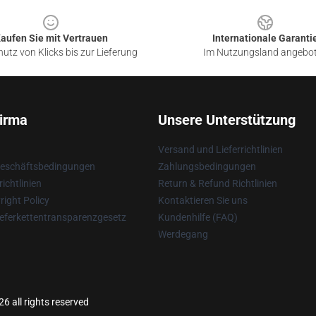
aufen Sie mit Vertrauen
Internationale Garanti
utz von Klicks bis zur Lieferung
Im Nutzungsland angebo
irma
Unsere Unterstützung
Versand und Lieferrichtlinien
Geschäftsbedingungen
Zahlungsbedingungen
ichtlinien
Return & Refund Richtlinien
ight Policy
Kontaktieren Sie uns
eferkettentransparenzgesetz
Kundenhilfe (FAQ)
Werdegang
6 all rights reserved