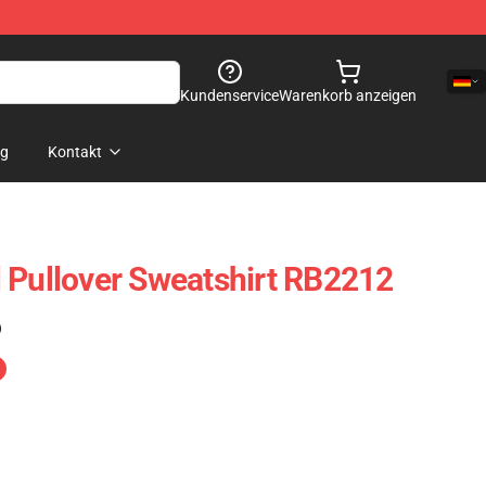
Kundenservice
Warenkorb anzeigen
og
Kontakt
 Pullover Sweatshirt RB2212
)