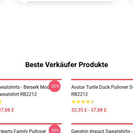
Beste Verkäufer Produkte
-20%
weatshirts - Berserk Mode
Avatar Turtle Duck Pullover S
Sweatshirt RB2212
RB2212
37,88 £
32,35 £ - 37,88 £
-20%
earts Family Pullover
Genshin Impact Sweatshirts 