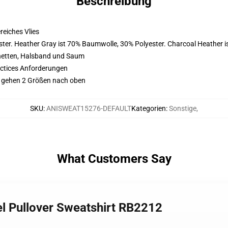
Beschreibung
eiches Vlies
ter. Heather Gray ist 70% Baumwolle, 30% Polyester. Charcoal Heather 
hetten, Halsband und Saum
actices Anforderungen
lt gehen 2 Größen nach oben
SKU
:
ANISWEAT15276-DEFAULT
Kategorien
:
Sonstige
,
What Customers Say
el Pullover Sweatshirt RB2212