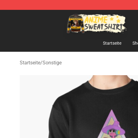
Anime Sweatshirts Store - The Best Store for Anime F
Startseite
Sh
Startseite
/
Sonstige