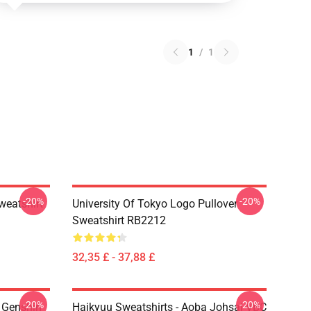
1
/
1
-20%
-20%
weatshirt
University Of Tokyo Logo Pullover
Sweatshirt RB2212
32,35 £ - 37,88 £
-20%
-20%
- Genshin
Haikyuu Sweatshirts - Aoba Johsai VBC