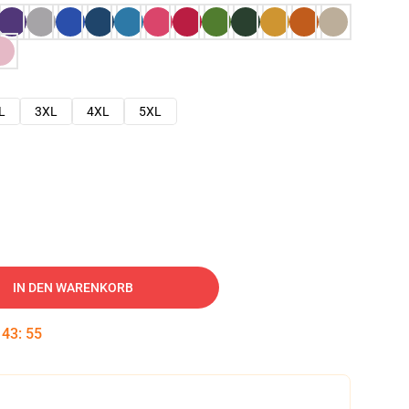
L
3XL
4XL
5XL
IN DEN WARENKORB
:
43
:
54