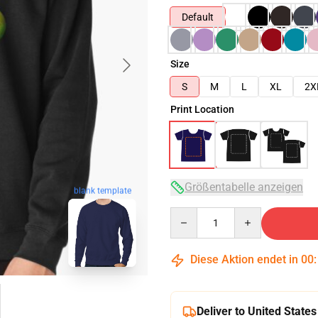
Default
Size
S
M
L
XL
2X
Print Location
Größentabelle anzeigen
blank template
Quantity
Diese Aktion endet in
00
Deliver to United States