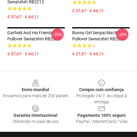
Sweatshirt RB2212
€ 37,67 - € 44,11
€ 37,67 - € 44,11
Garfield And His Friends
Bunny Girl Senpai Mai Box
-20%
-20%
Pullover Sweatshirt RB2212
Pullover Sweatshirt RB2212
€ 37,67 - € 44,11
€ 37,67 - € 44,11
Footer
Envio mundial
Compre com confiança
Enviamos para mais de 200 países
Protegido 24/7, do clique à
entrega
Garantia internacional
Pagamento 100% seguro
Oferecido no país de uso
PayPal / MasterCard / Visa