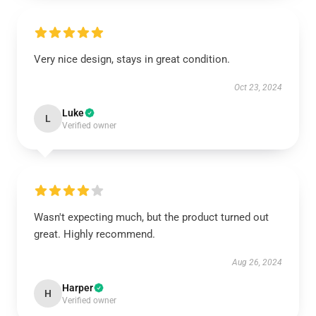
Very nice design, stays in great condition.
Oct 23, 2024
Luke
L
Verified owner
Wasn't expecting much, but the product turned out
great. Highly recommend.
Aug 26, 2024
Harper
H
Verified owner