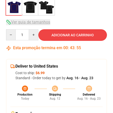
Ver guia de tamanhos
Quantity
ADICIONAR AO CARRINHO
Esta promoção termina em
00
:
43
:
54
Deliver to United States
Cost to ship:
$6.99
Standard - Order today to get by
Aug. 16 - Aug. 23
Production
Shipping
Delivered
Today
Aug. 12
Aug. 16 - Aug. 23