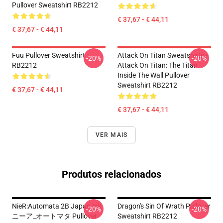
Pullover Sweatshirt RB2212
€ 37,67 - € 44,11
€ 37,67 - € 44,11
Fuu Pullover Sweatshirt
Attack On Titan Sweatshirts -
-20%
-20%
RB2212
Attack On Titan: The Titan
Inside The Wall Pullover
Sweatshirt RB2212
€ 37,67 - € 44,11
€ 37,67 - € 44,11
VER MAIS
Produtos relacionados
NieR:Automata 2B Japan Ink
Dragon's Sin Of Wrath Pullover
-20%
-20%
ニーア_オートマタ Pullover
Sweatshirt RB2212