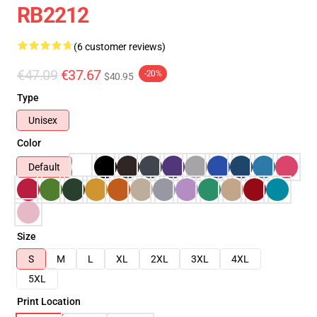
RB2212
(6 customer reviews)
€47.09
€37.67
-20%
$40.95
Type
Unisex
Color
Default
Size
S
M
L
XL
2XL
3XL
4XL
5XL
Print Location