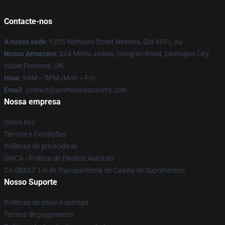
Contacte-nos
A nossa sede
: 1235 Nicholas Street Nirimba, Qld 4551, Au
Nosso Armazém
: 314 Minfu Jinbao, Gong'an Road, Dashiqiao City,
Hubei Province, CN
Hour
: 9AM – 5PM (Mon – Fri)
Email
: contact@animesweatshirts.com
Nossa empresa
Sobre nós
Termos e Condições
Políticas de privacidade
DMCA - Política de Direitos Autorais
CA SB657: Lei de Transparência de Cadeia de Suprimentos
Nosso Suporte
Políticas de envio e entrega
Termos de pagamento