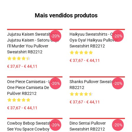
Mais vendidos produtos
Jujutsu Kaisen Sweatshirts -
Haikyuu Sweatshirts - Oya?
-20%
-20%
Jujutsu Kaisen - Satoru Gojo
Oya Oya! Haikyuu Pullover
I'll Murder You Pullover
Sweatshirt RB2212
Sweatshirt RB2212
€ 37,67 - € 44,11
€ 37,67 - € 44,11
One Piece Camisetas - Luffy
Shanks Pullover Sweatshirt
-20%
-20%
One Piece Camiseta De
RB2212
Pulôver RB2212
€ 37,67 - € 44,11
€ 37,67 - € 44,11
Cowboy Bebop Sweatshirts -
Dino Sentai Pullover
-20%
-20%
See You Space Cowboy
Sweatshirt RB2212