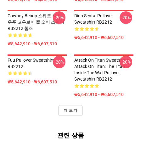
Cowboy Bebop 스웨트 셔츠 -
Dino Sentai Pullover
-20%
-20%
우주 코우보이 풀 오버 스웨터
Sweatshirt RB2212
RB2212 참조
₩5,642,910 - ₩6,607,510
₩5,642,910 - ₩6,607,510
Fuu Pullover Sweatshirt
Attack On Titan Sweatshirts -
-20%
-20%
RB2212
Attack On Titan: The Titan
Inside The Wall Pullover
Sweatshirt RB2212
₩5,642,910 - ₩6,607,510
₩5,642,910 - ₩6,607,510
더 보기
관련 상품