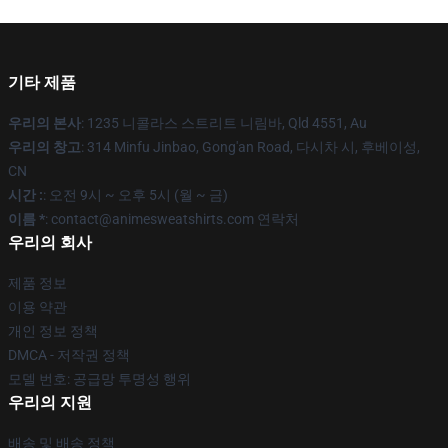
기타 제품
우리의 본사
: 1235 니콜라스 스트리트 니림바, Qld 4551, Au
우리의 창고
: 314 Minfu Jinbao, Gong'an Road, 다시차 시, 후베이성,
CN
시간 :
: 오전 9시 ~ 오후 5시 (월 ~ 금)
이름 *
: contact@animesweatshirts.com 연락처
우리의 회사
제품 정보
이용 약관
개인 정보 정책
DMCA - 저작권 정책
모델 번호: 공급망 투명성 행위
우리의 지원
배송 및 배송 정책