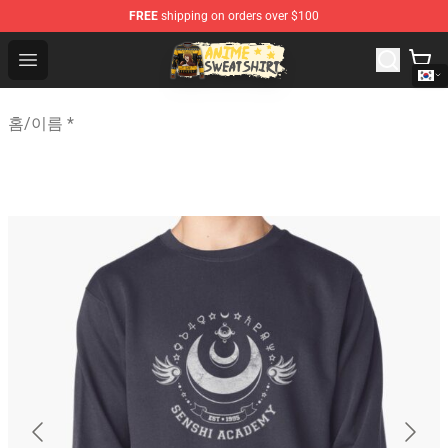
FREE
shipping on orders over $100
Anime Sweatshirts Store - The Best Store for Anime Fans
Open menu
홈
/
이름 *