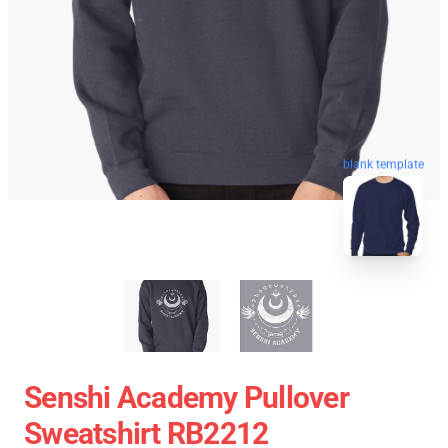
blank template
Senshi Academy Pullover
Sweatshirt RB2212