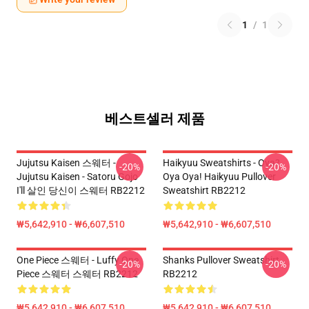
1
/
1
베스트셀러 제품
Jujutsu Kaisen 스웨터 -
Haikyuu Sweatshirts - Oya?
-20%
-20%
Jujutsu Kaisen - Satoru Gojo
Oya Oya! Haikyuu Pullover
I'll 살인 당신이 스웨터 RB2212
Sweatshirt RB2212
₩5,642,910 - ₩6,607,510
₩5,642,910 - ₩6,607,510
One Piece 스웨터 - Luffy One
Shanks Pullover Sweatshirt
-20%
-20%
Piece 스웨터 스웨터 RB2212
RB2212
₩5,642,910 - ₩6,607,510
₩5,642,910 - ₩6,607,510