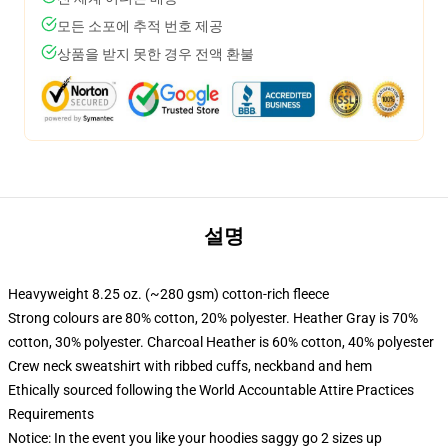
모든 소포에 추적 번호 제공
상품을 받지 못한 경우 전액 환불
설명
Heavyweight 8.25 oz. (~280 gsm) cotton-rich fleece
Strong colours are 80% cotton, 20% polyester. Heather Gray is 70%
cotton, 30% polyester. Charcoal Heather is 60% cotton, 40% polyester
Crew neck sweatshirt with ribbed cuffs, neckband and hem
Ethically sourced following the World Accountable Attire Practices
Requirements
Notice: In the event you like your hoodies saggy go 2 sizes up