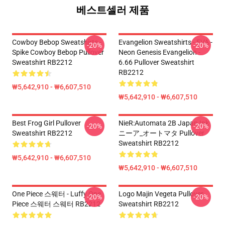
베스트셀러 제품
Cowboy Bebop Sweatshirts -
Evangelion Sweatshirts - EVA -
-20%
-20%
Spike Cowboy Bebop Pullover
Neon Genesis Evangelion -
Sweatshirt RB2212
6.66 Pullover Sweatshirt
RB2212
₩5,642,910 - ₩6,607,510
₩5,642,910 - ₩6,607,510
Best Frog Girl Pullover
NieR:Automata 2B Japan Ink
-20%
-20%
Sweatshirt RB2212
ニーア_オートマタ Pullover
Sweatshirt RB2212
₩5,642,910 - ₩6,607,510
₩5,642,910 - ₩6,607,510
One Piece 스웨터 - Luffy One
Logo Majin Vegeta Pullover
-20%
-20%
Piece 스웨터 스웨터 RB2212
Sweatshirt RB2212