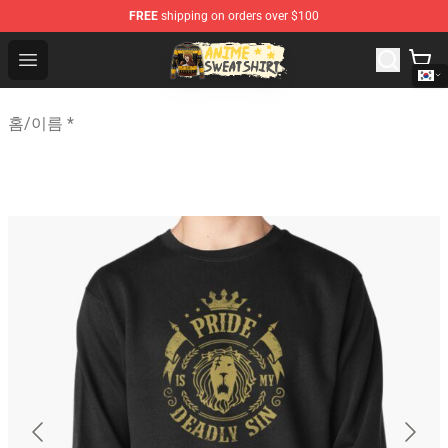
FREE
shipping on orders over $100
Anime Sweatshirts Store - The Best Store for Anime Fans
Open menu
홈
/
이름 *