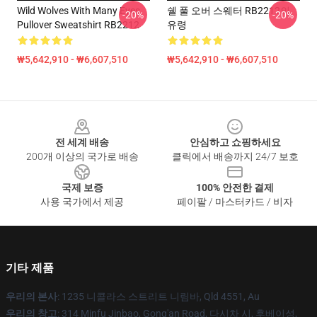
Wild Wolves With Many Eyes
쉘 풀 오버 스웨터 RB2212의
-20%
-20%
Pullover Sweatshirt RB2212
유령
₩5,642,910 - ₩6,607,510
₩5,642,910 - ₩6,607,510
Footer
전 세계 배송
안심하고 쇼핑하세요
200개 이상의 국가로 배송
클릭에서 배송까지 24/7 보호
국제 보증
100% 안전한 결제
사용 국가에서 제공
페이팔 / 마스터카드 / 비자
기타 제품
우리의 본사
: 1235 니콜라스 스트리트 니림바, Qld 4551, Au
우리의 창고
: 314 Minfu Jinbao, Gong'an Road, 다시차 시, 후베이성,