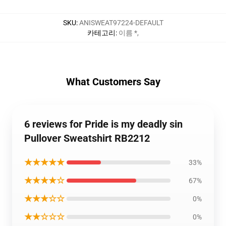
SKU
:
ANISWEAT97224-DEFAULT
카테고리
:
이름 *
,
What Customers Say
6 reviews for Pride is my deadly sin
Pullover Sweatshirt RB2212
★★★★★
33%
★★★★☆
67%
★★★☆☆
0%
★★☆☆☆
0%