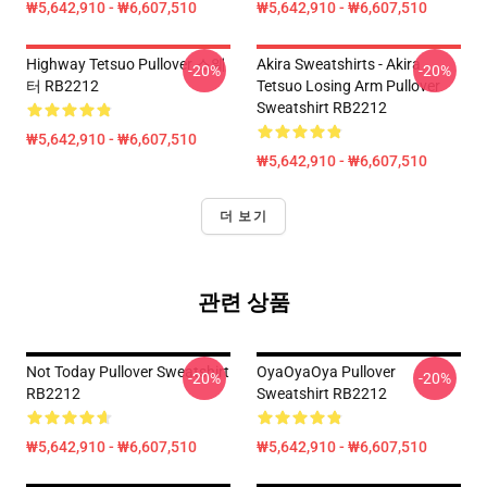
₩5,642,910 - ₩6,607,510
₩5,642,910 - ₩6,607,510
Highway Tetsuo Pullover 스웨
Akira Sweatshirts - Akira
-20%
-20%
터 RB2212
Tetsuo Losing Arm Pullover
Sweatshirt RB2212
₩5,642,910 - ₩6,607,510
₩5,642,910 - ₩6,607,510
더 보기
관련 상품
Not Today Pullover Sweatshirt
OyaOyaOya Pullover
-20%
-20%
RB2212
Sweatshirt RB2212
₩5,642,910 - ₩6,607,510
₩5,642,910 - ₩6,607,510