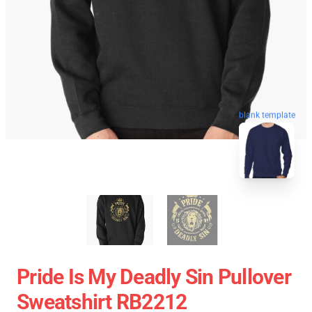
blank template
Pride Is My Deadly Sin Pullover
Sweatshirt RB2212