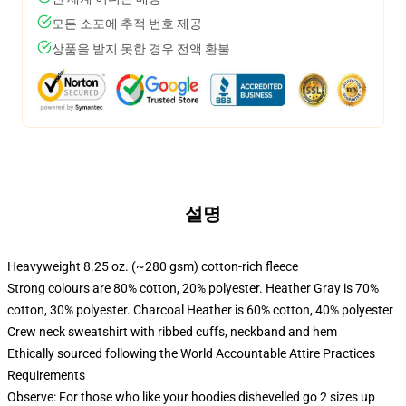
모든 소포에 추적 번호 제공
상품을 받지 못한 경우 전액 환불
설명
Heavyweight 8.25 oz. (~280 gsm) cotton-rich fleece
Strong colours are 80% cotton, 20% polyester. Heather Gray is 70%
cotton, 30% polyester. Charcoal Heather is 60% cotton, 40% polyester
Crew neck sweatshirt with ribbed cuffs, neckband and hem
Ethically sourced following the World Accountable Attire Practices
Requirements
Observe: For those who like your hoodies dishevelled go 2 sizes up