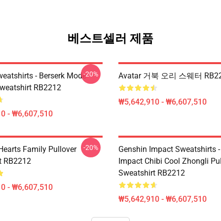
베스트셀러 제품
-20%
weatshirts - Berserk Mode
Avatar 거북 오리 스웨터 RB2
Sweatshirt RB2212
₩5,642,910 - ₩6,607,510
0 - ₩6,607,510
-20%
earts Family Pullover
Genshin Impact Sweatshirts 
t RB2212
Impact Chibi Cool Zhongli Pu
Sweatshirt RB2212
0 - ₩6,607,510
₩5,642,910 - ₩6,607,510