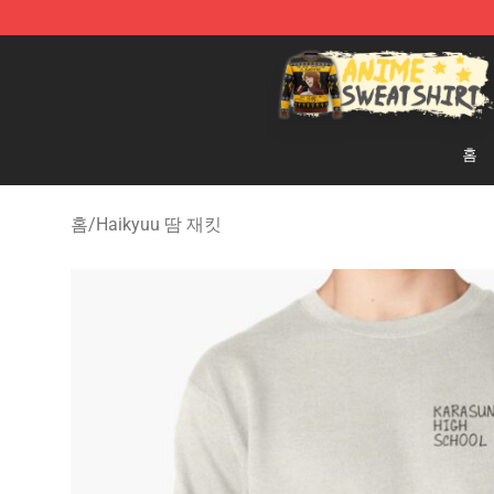
Anime Sweatshirts Store - The Best Store for Anime F
홈
홈
/
Haikyuu 땀 재킷