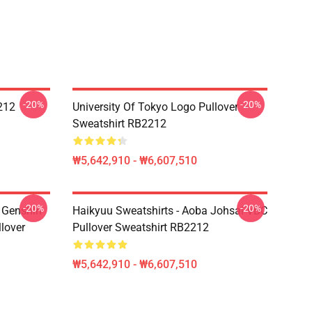
-20%
-20%
212
University Of Tokyo Logo Pullover
Sweatshirt RB2212
₩5,642,910 - ₩6,607,510
-20%
-20%
- Genshin
Haikyuu Sweatshirts - Aoba Johsai VBC
llover
Pullover Sweatshirt RB2212
₩5,642,910 - ₩6,607,510