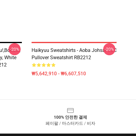
-20%
-20%
u!,Bokuto,
Haikyuu Sweatshirts - Aoba Johsai VBC
y, White
Pullover Sweatshirt RB2212
212
₩5,642,910 - ₩6,607,510
100% 안전한 결제
페이팔 / 마스터카드 / 비자