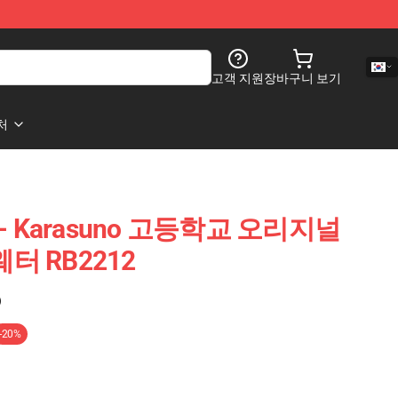
고객 지원
장바구니 보기
처
 - Karasuno 고등학교 오리지널
터 RB2212
)
-20%