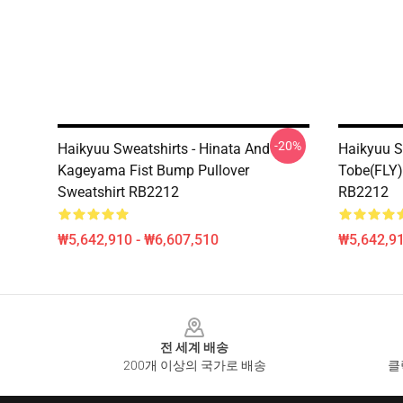
-20%
Haikyuu Sweatshirts - Hinata And
Haikyuu S
Kageyama Fist Bump Pullover
Tobe(FLY)
Sweatshirt RB2212
RB2212
₩5,642,910 - ₩6,607,510
₩5,642,91
Footer
전 세계 배송
200개 이상의 국가로 배송
클