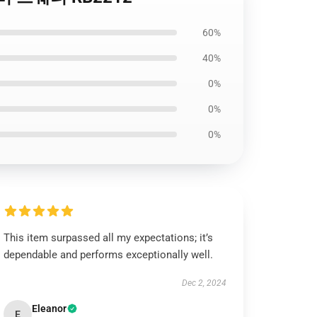
60%
40%
0%
0%
0%
This item surpassed all my expectations; it’s
dependable and performs exceptionally well.
Dec 2, 2024
Eleanor
E