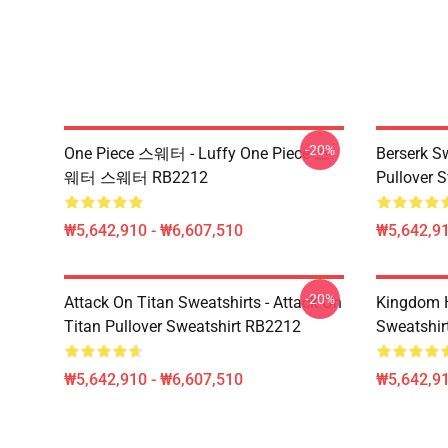
-20%
One Piece 스웨터 - Luffy One Piece 스
Berserk S
웨터 스웨터 RB2212
Pullover 
₩5,642,910 - ₩6,607,510
₩5,642,91
-20%
Attack On Titan Sweatshirts - Attack On
Kingdom H
Titan Pullover Sweatshirt RB2212
Sweatshir
₩5,642,910 - ₩6,607,510
₩5,642,91