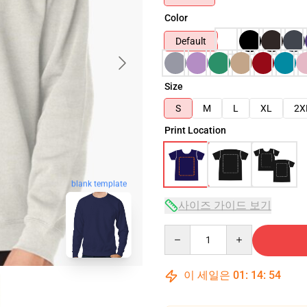
Color
Default
Size
S
M
L
XL
2X
Print Location
blank template
사이즈 가이드 보기
Quantity
이 세일은
01
:
14
:
53