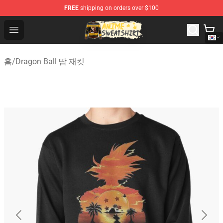
FREE
shipping on orders over $100
Anime Sweatshirts Store - The Best Store for Anime Fans
Open menu
홈
/
Dragon Ball 땀 재킷