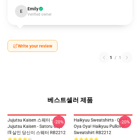
Emily
E
Verified owner
Write your review
1
/
1
베스트셀러 제품
Jujutsu Kaisen 스웨터 -
Haikyuu Sweatshirts - Oya?
-20%
-20%
Jujutsu Kaisen - Satoru Gojo
Oya Oya! Haikyuu Pullover
I'll 살인 당신이 스웨터 RB2212
Sweatshirt RB2212