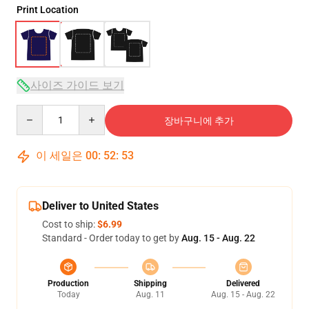
Print Location
사이즈 가이드 보기
Quantity
장바구니에 추가
이 세일은
00
:
52
:
53
Deliver to United States
Cost to ship:
$6.99
Standard - Order today to get by
Aug. 15 - Aug. 22
Production
Shipping
Delivered
Today
Aug. 11
Aug. 15 - Aug. 22