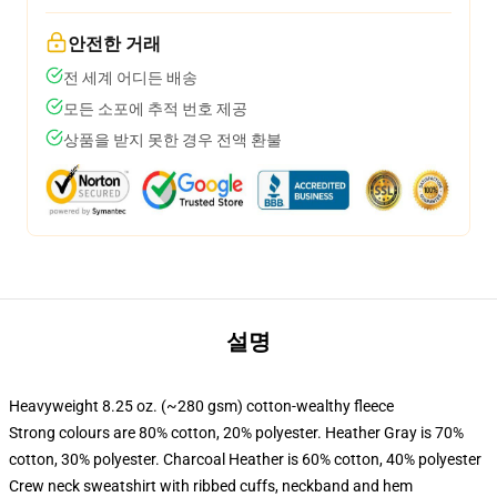
안전한 거래
전 세계 어디든 배송
모든 소포에 추적 번호 제공
상품을 받지 못한 경우 전액 환불
설명
Heavyweight 8.25 oz. (~280 gsm) cotton-wealthy fleece
Strong colours are 80% cotton, 20% polyester. Heather Gray is 70%
cotton, 30% polyester. Charcoal Heather is 60% cotton, 40% polyester
Crew neck sweatshirt with ribbed cuffs, neckband and hem