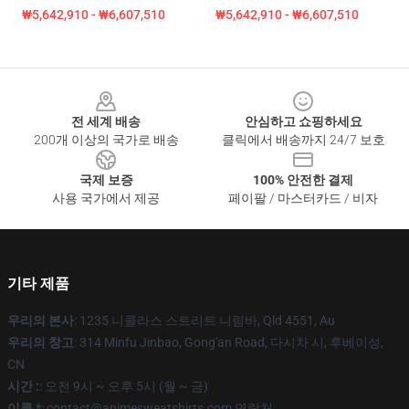
₩5,642,910 - ₩6,607,510
₩5,642,910 - ₩6,607,510
Footer
전 세계 배송
안심하고 쇼핑하세요
200개 이상의 국가로 배송
클릭에서 배송까지 24/7 보호
국제 보증
100% 안전한 결제
사용 국가에서 제공
페이팔 / 마스터카드 / 비자
기타 제품
우리의 본사
: 1235 니콜라스 스트리트 니림바, Qld 4551, Au
우리의 창고
: 314 Minfu Jinbao, Gong'an Road, 다시차 시, 후베이성,
CN
시간 :
: 오전 9시 ~ 오후 5시 (월 ~ 금)
이름 *
: contact@animesweatshirts.com 연락처