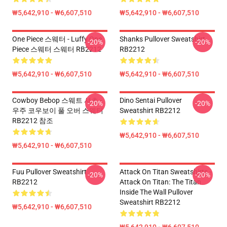
₩5,642,910 - ₩6,607,510
₩5,642,910 - ₩6,607,510
One Piece 스웨터 - Luffy One
Shanks Pullover Sweatshirt
-20%
-20%
Piece 스웨터 스웨터 RB2212
RB2212
₩5,642,910 - ₩6,607,510
₩5,642,910 - ₩6,607,510
Cowboy Bebop 스웨트 셔츠 -
Dino Sentai Pullover
-20%
-20%
우주 코우보이 풀 오버 스웨터
Sweatshirt RB2212
RB2212 참조
₩5,642,910 - ₩6,607,510
₩5,642,910 - ₩6,607,510
Fuu Pullover Sweatshirt
Attack On Titan Sweatshirts -
-20%
-20%
RB2212
Attack On Titan: The Titan
Inside The Wall Pullover
Sweatshirt RB2212
₩5,642,910 - ₩6,607,510