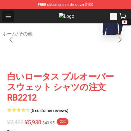
FREE
shipping on orders over $100
blank template
Open menu
Anime Sweatshirts Store - The Bes
ホーム
/
その他
白いロータス プルオーバー
スウェット シャツの注文
RB2212
(5 customer reviews)
¥7,422
¥5,938
-20%
$40.95