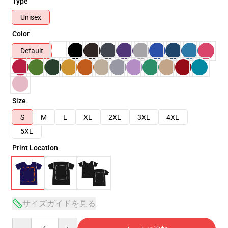
Type
Unisex
Color
Default
Size
S
M
L
XL
2XL
3XL
4XL
5XL
Print Location
サイズガイドを見る
Quantity