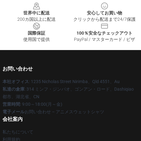
世界中に配送
安心してお買い物
200カ国以上に配送
クリックから配送まで24/7保護
国際保証
100％安全なチェックアウト
使用国で提供
PayPal / マスターカード / ビザ
お問い合わせ
本社オフィス
: 1235 Nicholas Street Nirimba、Qld 4551、Au
私達の倉庫
: 314 ミンフ・ジンバオ、ゴンアン・ロード、Dashiqiao
都市、湖北省、CN
営業時間
: 9:00～18:00(月～金)
電子メール
お問い合わせ – アニメスウェットシャツ
会社案内
私たちについて
利用規約