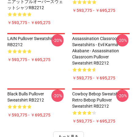
ニアットプルオーバースウェ
ットシャツRB2212
￥593,775 - ￥695,275
￥593,775 - ￥695,275
LAIN Pullover Sweatshirt
Assassination Classroom
-20%
-20%
RB2212
Sweatshirts - Evil Karma
Akabane - Assassination
Classroom Pullover
￥593,775 - ￥695,275
Sweatshirt RB2212
￥593,775 - ￥695,275
Black Bulls Pullover
Cowboy Bebop Sweatshirts -
-20%
-20%
Sweatshirt RB2212
Retro Bebop Pullover
Sweatshirt RB2212
￥593,775 - ￥695,275
￥593,775 - ￥695,275
もっと見る