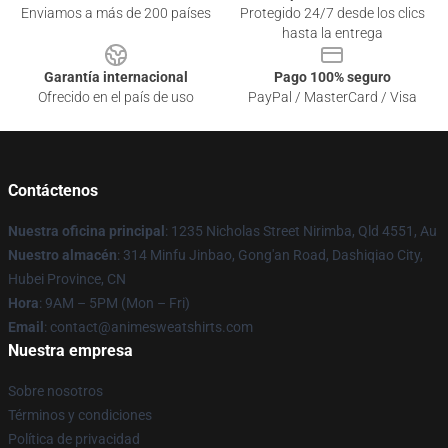
Enviamos a más de 200 países
Protegido 24/7 desde los clics
hasta la entrega
Garantía internacional
Pago 100% seguro
Ofrecido en el país de uso
PayPal / MasterCard / Visa
Contáctenos
Nuestra oficina principal
: 1235 Nicholas Street Nirimba, Qld 4551, Au
Nuestro almacén
: 314 Minfu Jinbao, Gong'an Road, Dashiqiao City,
Hubei Province, CN
Hora
: 9AM – 5PM (Mon – Fri)
Email
: contact@animesweatshirts.com
Nuestra empresa
Sobre nosotros
Términos y condiciones
Política de privacidad