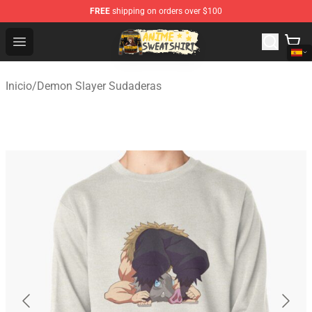
FREE
shipping on orders over $100
Anime Sweatshirts Store - The Best Store for Anime Fans
Open menu
Inicio
/
Demon Slayer Sudaderas