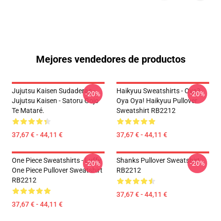
Mejores vendedores de productos
Jujutsu Kaisen Sudaderas -
Haikyuu Sweatshirts - Oya?
-20%
-20%
Jujutsu Kaisen - Satoru Gojo
Oya Oya! Haikyuu Pullover
Te Mataré.
Sweatshirt RB2212
37,67 € - 44,11 €
37,67 € - 44,11 €
One Piece Sweatshirts - Luffy
Shanks Pullover Sweatshirt
-20%
-20%
One Piece Pullover Sweatshirt
RB2212
RB2212
37,67 € - 44,11 €
37,67 € - 44,11 €