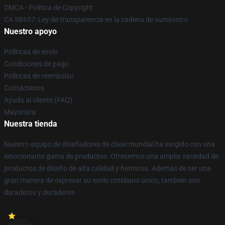
DMCA - Política de Copyright
CA SB657: Ley de transparencia en la cadena de suministro
Nuestro apoyo
Políticas de envío
Condiciones de pago
Políticas de reembolso
Contáctenos
Ayuda al cliente (FAQ)
Mayorista
Nuestra tienda
Nuestro equipo de diseñadores de clase mundial ha surgido con una
emocionante gama de productos. Ofrecemos una amplia variedad de
productos de diseño de alta calidad y hermosa. Además de ser una
gran manera de expresar su estilo cotidiano único, también son
duraderos y duraderos