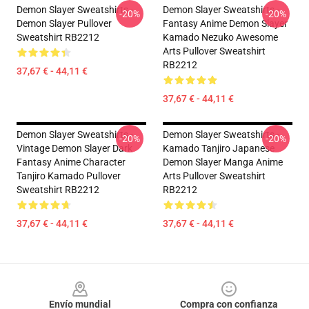
Demon Slayer Sweatshirts -
Demon Slayer Sweatshirts -
-20%
-20%
Demon Slayer Pullover
Fantasy Anime Demon Slayer
Sweatshirt RB2212
Kamado Nezuko Awesome
Arts Pullover Sweatshirt
RB2212
37,67 € - 44,11 €
37,67 € - 44,11 €
Demon Slayer Sweatshirts -
Demon Slayer Sweatshirts -
-20%
-20%
Vintage Demon Slayer Dark
Kamado Tanjiro Japanese
Fantasy Anime Character
Demon Slayer Manga Anime
Tanjiro Kamado Pullover
Arts Pullover Sweatshirt
Sweatshirt RB2212
RB2212
37,67 € - 44,11 €
37,67 € - 44,11 €
Footer
Envío mundial
Compra con confianza