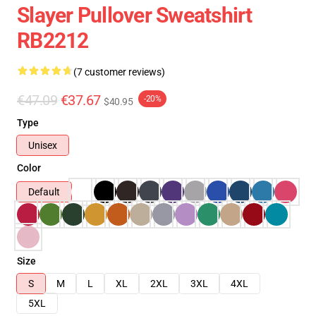
Slayer Pullover Sweatshirt
RB2212
(7 customer reviews)
€47.09
€37.67
-20%
$40.95
Type
Unisex
Color
Default
Size
S
M
L
XL
2XL
3XL
4XL
5XL