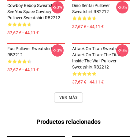
Cowboy Bebop Sweatshirts -
Dino Sentai Pullover
-20%
-20%
See You Space Cowboy
Sweatshirt RB2212
Pullover Sweatshirt RB2212
37,67 € - 44,11 €
37,67 € - 44,11 €
Fuu Pullover Sweatshirt
Attack On Titan Sweatshirts -
-20%
-20%
RB2212
Attack On Titan: The Titan
Inside The Wall Pullover
Sweatshirt RB2212
37,67 € - 44,11 €
37,67 € - 44,11 €
VER MÁS
Productos relacionados