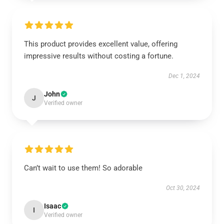
This product provides excellent value, offering
impressive results without costing a fortune.
Dec 1, 2024
John
J
Verified owner
Can’t wait to use them! So adorable
Oct 30, 2024
Isaac
I
Verified owner