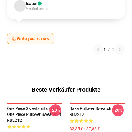
Isabel
I
Verified owner
Write your review
1
/
1
Beste Verkäufer Produkte
One Piece Sweatshirts - Luffy
Baka Pullover Sweatshirt
-20%
-20%
One Piece Pullover Sweatshirt
RB2212
RB2212
32,35 £ - 37,88 £