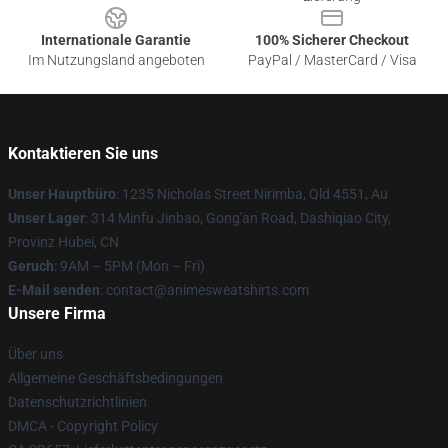
Internationale Garantie
100% Sicherer Checkout
Im Nutzungsland angeboten
PayPal / MasterCard / Visa
Kontaktieren Sie uns
Unser Hauptbüro
: 1235 Nicholas Street Nirimba, Qld 4551, Au
Unser Lager
: 314 Minfu Jinbao, Gong'an Road, Dashiqiao City,
Provinz Hubei, CN
Geruch
: 9AM – 5PM (Mon – Fri)
E-Mail senden
: contact@animesweatshirts.com
Unsere Firma
Über uns
Allgemeine Geschäftsbedingungen
Datenschutzrichtlinien
DMCA - Copyright Policy