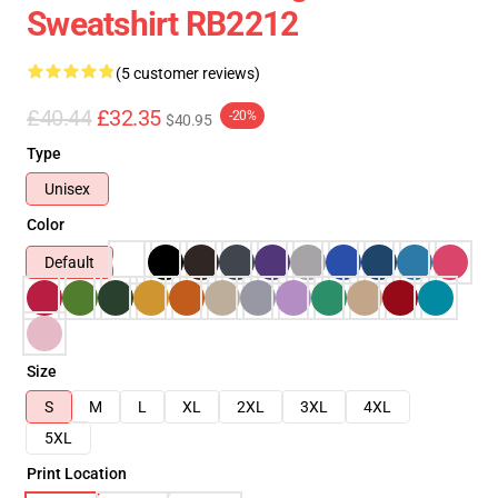
Sweatshirt RB2212
(5 customer reviews)
£40.44
£32.35
-20%
$40.95
Type
Unisex
Color
Default
Size
S
M
L
XL
2XL
3XL
4XL
5XL
Print Location