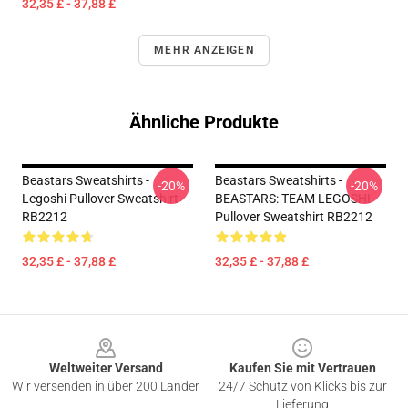
32,35 £ - 37,88 £
MEHR ANZEIGEN
Ähnliche Produkte
Beastars Sweatshirts -
Beastars Sweatshirts -
-20%
-20%
Legoshi Pullover Sweatshirt
BEASTARS: TEAM LEGOSHI
RB2212
Pullover Sweatshirt RB2212
32,35 £ - 37,88 £
32,35 £ - 37,88 £
Footer
Weltweiter Versand
Kaufen Sie mit Vertrauen
Wir versenden in über 200 Länder
24/7 Schutz von Klicks bis zur
Lieferung